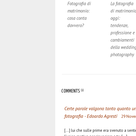
Fotografia di
La fotografia
matrimonio:
di matrimoni
cosa conta
oggi:
davvero?
tendenze,
professione e
cambiamenti
della weddin
photography
COMMENTS
(1)
Certe parole valgono tanto quanto una
fotografia - Edoardo Agresti
29 Nove
[…] lui che sulle prime era svenuto a senti