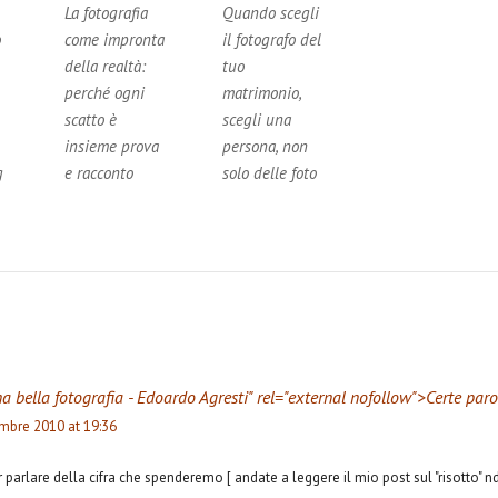
La fotografia
Quando scegli
o
come impronta
il fotografo del
della realtà:
tuo
perché ogni
matrimonio,
scatto è
scegli una
insieme prova
persona, non
g
e racconto
solo delle foto
 bella fotografia - Edoardo Agresti
" rel="external nofollow">Certe par
mbre 2010 at 19:36
r parlare della cifra che spenderemo [ andate a leggere il mio post sul "risotto" 