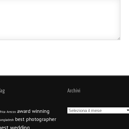
Tag
Archivi
Archivi
award winning
frica
Arezzo
best photographer
angladesh
best wedding