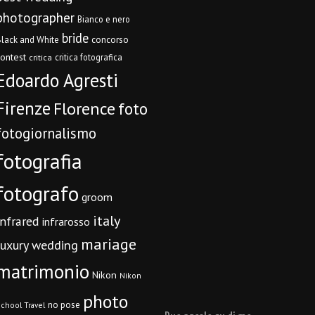
photographer
Bianco e nero
bride
concorso
lack and White
contest
critica fotografica
critica
Edoardo Agresti
Firenze
Florence
foto
fotogiornalismo
fotografia
fotografo
groom
italy
infrared
infrarosso
mariage
luxury wedding
matrimonio
Nikon
Nikon
photo
no pose
chool Travel