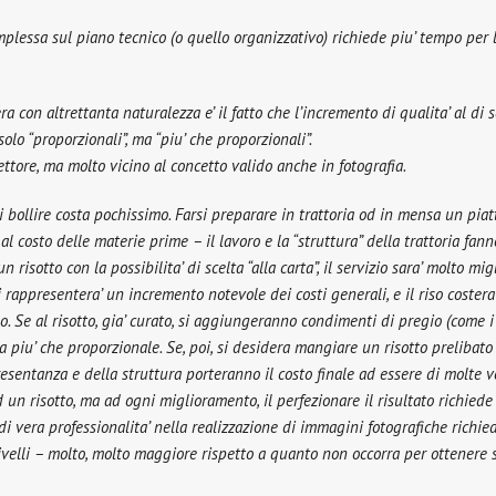
mplessa sul piano tecnico (o quello organizzativo) richiede piu’ tempo per 
era con altrettanta naturalezza e’ il fatto che l’incremento di qualita’ al d
lo “proporzionali”, ma “piu’ che proporzionali”.
ttore, ma molto vicino al concetto valido anche in fotografia.
li bollire costa pochissimo. Farsi preparare in trattoria od in mensa un piat
l costo delle materie prime – il lavoro e la “struttura” della trattoria fanno
 risotto con la possibilita’ di scelta “alla carta”, il servizio sara’ molto mi
i rappresentera’ un incremento notevole dei costi generali, e il riso costera’
o. Se al risotto, gia’ curato, si aggiungeranno condimenti di pregio (come i t
era piu’ che proporzionale. Se, poi, si desidera mangiare un risotto preliba
esentanza e della struttura porteranno il costo finale ad essere di molte v
un risotto, ma ad ogni miglioramento, il perfezionare il risultato richiede 
 di vera professionalita’ nella realizzazione di immagini fotografiche rich
livelli – molto, molto maggiore rispetto a quanto non occorra per ottene