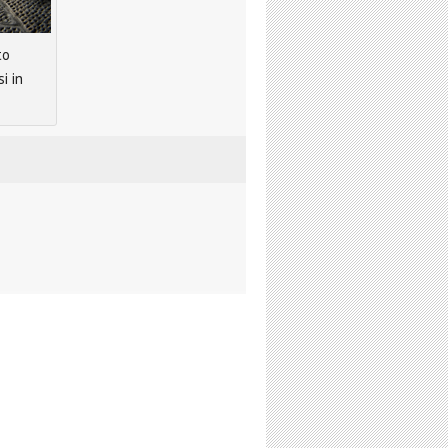
to
i in