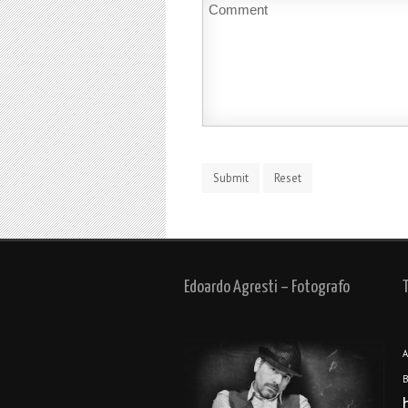
Edoardo Agresti – Fotografo
A
B