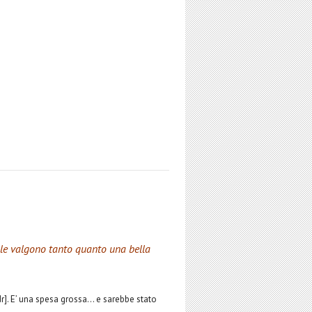
ole valgono tanto quanto una bella
ndr]. E’ una spesa grossa… e sarebbe stato