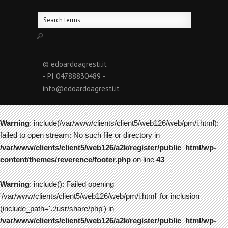
© edoardoagresti.it
- PI 04788830489 -
info@edoardoagresti.it
Warning
: include(/var/www/clients/client5/web126/web/pm/i.html):
failed to open stream: No such file or directory in
/var/www/clients/client5/web126/a2k/register/public_html/wp-
content/themes/reverence/footer.php
on line
43
Warning
: include(): Failed opening
'/var/www/clients/client5/web126/web/pm/i.html' for inclusion
(include_path='.:/usr/share/php') in
/var/www/clients/client5/web126/a2k/register/public_html/wp-