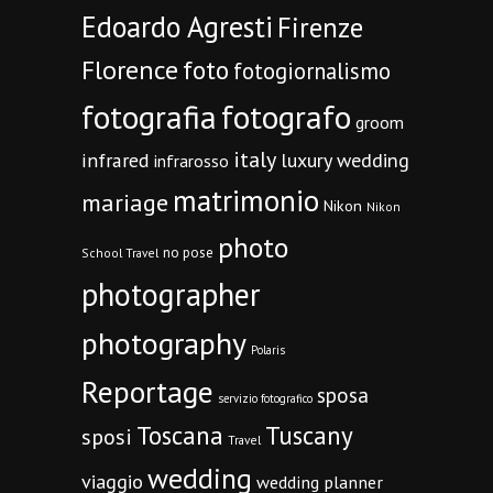
Edoardo Agresti
Firenze
Florence
foto
fotogiornalismo
fotografia
fotografo
groom
italy
infrared
luxury wedding
infrarosso
matrimonio
mariage
Nikon
Nikon
photo
no pose
School Travel
photographer
photography
Polaris
Reportage
sposa
servizio fotografico
Toscana
Tuscany
sposi
Travel
wedding
viaggio
wedding planner