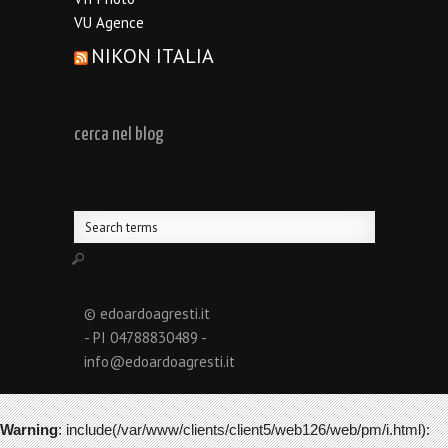
VU Agence
NIKON ITALIA
cerca nel blog
© edoardoagresti.it
- PI 04788830489 -
info@edoardoagresti.it
Warning
: include(/var/www/clients/client5/web126/web/pm/i.html):