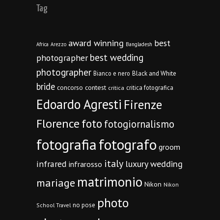
Tag
award winning
best
Africa
Arezzo
Bangladesh
best wedding
photographer
photographer
Bianco e nero
Black and White
bride
concorso
contest
critica fotografica
critica
Edoardo Agresti
Firenze
Florence
foto
fotogiornalismo
fotografia
fotografo
groom
italy
infrared
luxury wedding
infrarosso
matrimonio
mariage
Nikon
Nikon
photo
no pose
School Travel