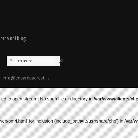
cerca nel blog
 - info@edoardoagresti.it
led to open stream: No such file or directory in
/var/www/clients/cli
web/pm/i.html' for inclusion (include_path='.:/usr/share/php') in
/var/w