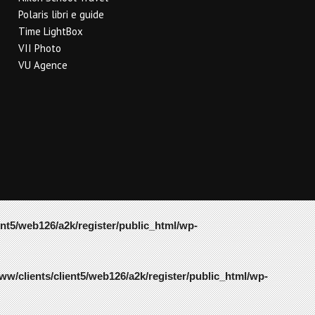
Polaris libri e guide
Time LightBox
VII Photo
VU Agence
ent5/web126/a2k/register/public_html/wp-
ww/clients/client5/web126/a2k/register/public_html/wp-