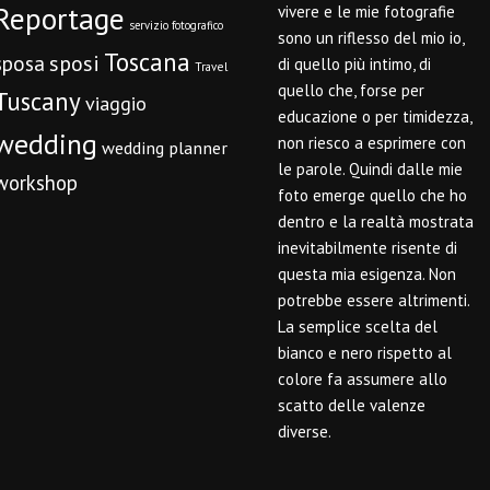
Reportage
vivere e le mie fotografie
servizio fotografico
sono un riflesso del mio io,
Toscana
sposi
sposa
di quello più intimo, di
Travel
quello che, forse per
Tuscany
viaggio
educazione o per timidezza,
wedding
non riesco a esprimere con
wedding planner
le parole. Quindi dalle mie
workshop
foto emerge quello che ho
dentro e la realtà mostrata
inevitabilmente risente di
questa mia esigenza. Non
potrebbe essere altrimenti.
La semplice scelta del
bianco e nero rispetto al
colore fa assumere allo
scatto delle valenze
diverse.