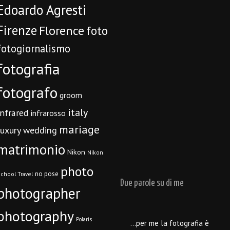
Edoardo Agresti
Firenze
Florence
foto
fotogiornalismo
fotografia
fotografo
groom
italy
infrared
infrarosso
mariage
luxury wedding
matrimonio
Nikon
Nikon
photo
no pose
chool Travel
Due parole su di me
photographer
photography
Polaris
…per me la fotografia è