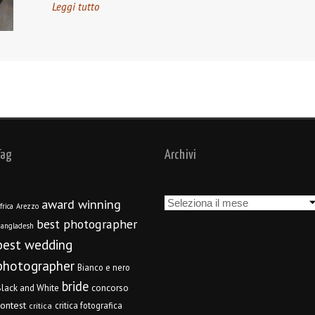
Leggi tutto
Tag
Archivi
Archivi
award winning
frica
Arezzo
best photographer
angladesh
best wedding
photographer
Bianco e nero
bride
concorso
lack and White
contest
critica fotografica
critica