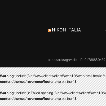
NIKON ITALIA
© edoardoagresti.it - PI 04788830489
Warning
: include(/var/www/clients/client5/web126/web/pm/i.html): fai
content/themes/reverence/footer.php
on line
43
Warning
: include(): Failed opening '/var/www/clients/client5/web126/
content/themes/reverence/footer.php
on line
43