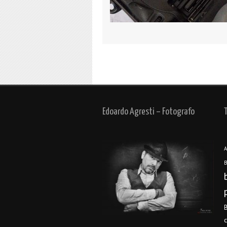
Edoardo Agresti – Fotografo
A
B
B