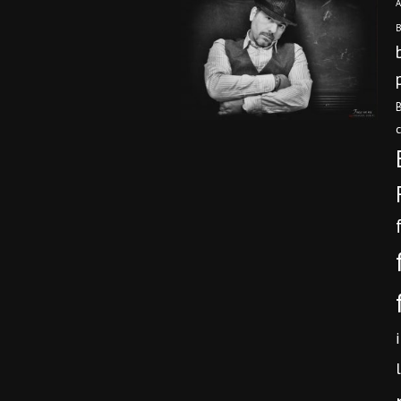
A
B
B