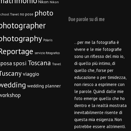
matrimonio
Nikon
Nikon
photo
no pose
chool Travel
Due parole su di me
photographer
photography
Polaris
…per me la fotografia è
Reportage
vivere e le mie fotografie
servizio fotografico
sono un riflesso del mio io,
Toscana
sposi
sposa
di quello più intimo, di
Travel
quello che, forse per
Tuscany
viaggio
educazione o per timidezza,
wedding
non riesco a esprimere con
wedding planner
le parole. Quindi dalle mie
workshop
foto emerge quello che ho
dentro e la realtà mostrata
inevitabilmente risente di
questa mia esigenza. Non
potrebbe essere altrimenti.