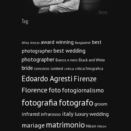
Tag
award winning
best
Africa
Arezzo
Bangladesh
best wedding
photographer
photographer
Bianco e nero
Black and White
bride
concorso
contest
critica fotografica
critica
Edoardo Agresti
Firenze
Florence
foto
fotogiornalismo
fotografia
fotografo
groom
italy
infrared
luxury wedding
infrarosso
matrimonio
mariage
Nikon
Nikon