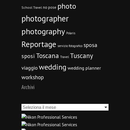
photo
no pose
School Travel
photographer
photography
Polaris
Reportage
sposa
servizio fotografico
Toscana
Tuscany
sposi
Travel
wedding
viaggio
wedding planner
workshop
Archivi
Archivi