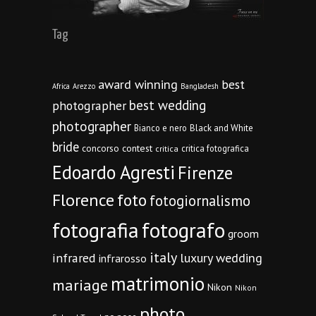
Tag
award winning
best
Africa
Arezzo
Bangladesh
best wedding
photographer
photographer
Bianco e nero
Black and White
bride
concorso
contest
critica fotografica
critica
Edoardo Agresti
Firenze
Florence
foto
fotogiornalismo
fotografia
fotografo
groom
italy
infrared
luxury wedding
infrarosso
matrimonio
mariage
Nikon
Nikon
photo