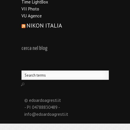
Time LightBox
VII Photo
VU Agence
NIKON ITALIA
cerca nel blog
© edoardoagresti.it
- PI 04788830489 -
info@edoardoagresti.it