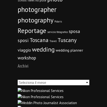
no pose
School Travel
photographer
photography
Polaris
Reportage
sposa
servizio fotografico
Toscana
Tuscany
sposi
Travel
wedding
viaggio
wedding planner
workshop
Archivi
Archivi