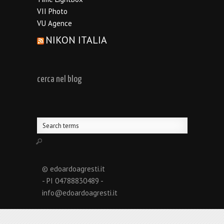
VII Photo
VU Agence
NIKON ITALIA
cerca nel blog
© edoardoagresti.it
- PI 04788830489 -
info@edoardoagresti.it