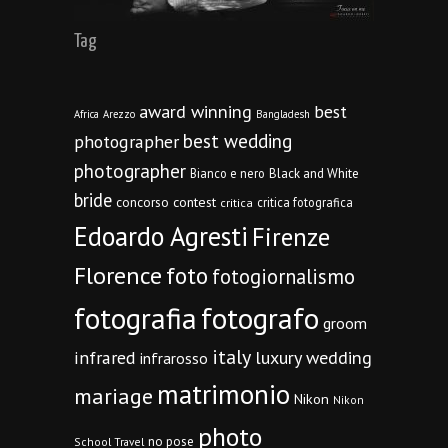
Tag
award winning
best
Africa
Arezzo
Bangladesh
best wedding
photographer
photographer
Bianco e nero
Black and White
bride
concorso
contest
critica fotografica
critica
Edoardo Agresti
Firenze
Florence
foto
fotogiornalismo
fotografia
fotografo
groom
italy
infrared
luxury wedding
infrarosso
matrimonio
mariage
Nikon
Nikon
photo
no pose
School Travel