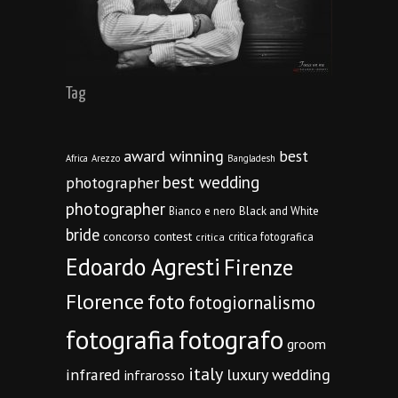
Tag
award winning
best
Africa
Arezzo
Bangladesh
best wedding
photographer
photographer
Bianco e nero
Black and White
bride
concorso
contest
critica fotografica
critica
Edoardo Agresti
Firenze
Florence
foto
fotogiornalismo
fotografia
fotografo
groom
italy
infrared
luxury wedding
infrarosso