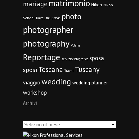
matrimonio
mariage
Nikon
Nikon
photo
no pose
School Travel
photographer
photography
Polaris
Reportage
sposa
servizio fotografico
Toscana
Tuscany
sposi
Travel
wedding
viaggio
wedding planner
workshop
Archivi
Archivi