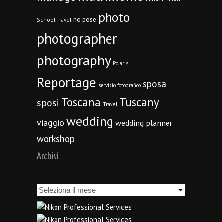
photo
no pose
School Travel
photographer
photography
Polaris
Reportage
sposa
servizio fotografico
Toscana
Tuscany
sposi
Travel
wedding
viaggio
wedding planner
workshop
Archivi
Archivi