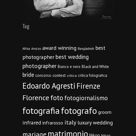
Tag
award winning
best
Africa
Arezzo
Bangladesh
best wedding
photographer
photographer
Bianco e nero
Black and White
bride
concorso
contest
critica fotografica
critica
Edoardo Agresti
Firenze
Florence
foto
fotogiornalismo
fotografia
fotografo
groom
italy
infrared
luxury wedding
infrarosso
matrimonio
mariage
Nikon
Nikon