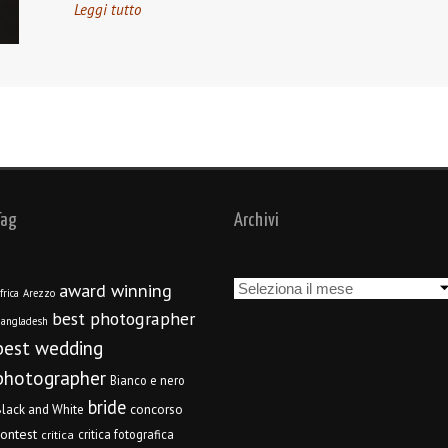
Leggi tutto
Tag
Archivi
Archivi
award winning
frica
Arezzo
best photographer
angladesh
best wedding
photographer
Bianco e nero
bride
concorso
lack and White
contest
critica fotografica
critica