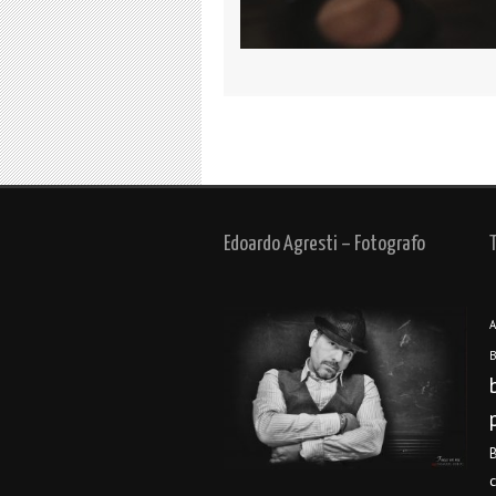
Edoardo Agresti – Fotografo
A
B
B