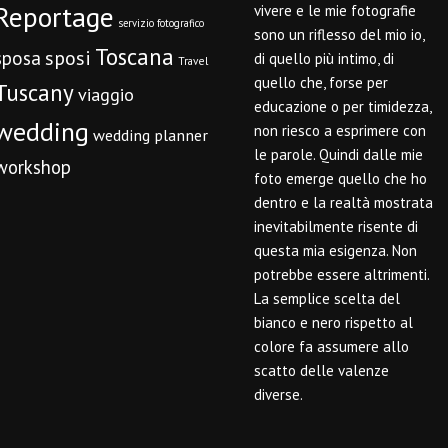
Reportage
vivere e le mie fotografie
servizio fotografico
sono un riflesso del mio io,
Toscana
sposi
sposa
di quello più intimo, di
Travel
quello che, forse per
Tuscany
viaggio
educazione o per timidezza,
wedding
non riesco a esprimere con
wedding planner
le parole. Quindi dalle mie
workshop
foto emerge quello che ho
dentro e la realtà mostrata
inevitabilmente risente di
questa mia esigenza. Non
potrebbe essere altrimenti.
La semplice scelta del
bianco e nero rispetto al
colore fa assumere allo
scatto delle valenze
diverse.