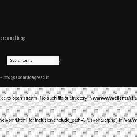
cerca nel blog
 - info@edoardoagresti.it
led to open stream: No such file or directory in
/var/www/clients/cli
web/pm/i.html' for inclusion (include_path='.:/usr/share/php') in
/var/w