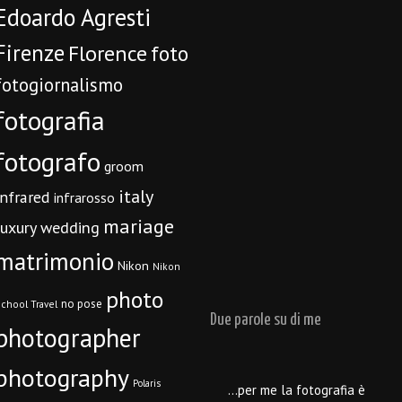
Edoardo Agresti
Firenze
Florence
foto
fotogiornalismo
fotografia
fotografo
groom
italy
infrared
infrarosso
mariage
luxury wedding
matrimonio
Nikon
Nikon
photo
no pose
chool Travel
Due parole su di me
photographer
photography
Polaris
…per me la fotografia è