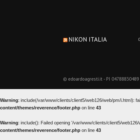
NIKON ITALIA
© edoardoagresti.it - PI 04788830489
Warning
: include(/var/www/clients/client5/web126/web/pm/i.html): fai
content/themes/reverence/footer.php
on line
43
Warning
: include(): Failed opening '/var/www/clients/client5/web126/
content/themes/reverence/footer.php
on line
43