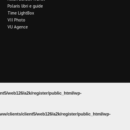
Polaris libri e guide
Time LightBox
VII Photo
VU Agence
ent5/web126/a2k/register/public_html/wp-
ww/clients/client5/web126/a2k/register/public_html/wp-