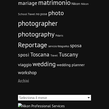
matrimonio
mariage
Nikon
Nikon
photo
no pose
School Travel
photographer
photography
Polaris
Reportage
sposa
servizio fotografico
Toscana
Tuscany
sposi
Travel
wedding
viaggio
wedding planner
workshop
Archivi
Archivi