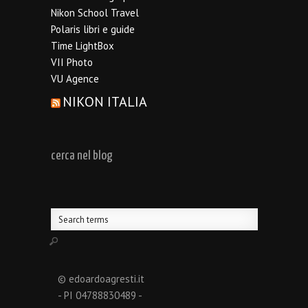
Nikon School Travel
Polaris libri e guide
Time LightBox
VII Photo
VU Agence
NIKON ITALIA
cerca nel blog
© edoardoagresti.it
- PI 04788830489 -