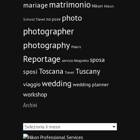
matrimonio
mariage
Nikon
Nikon
photo
no pose
School Travel
photographer
photography
Polaris
Reportage
sposa
servizio fotografico
Toscana
Tuscany
sposi
Travel
wedding
viaggio
wedding planner
workshop
Archivi
Archivi