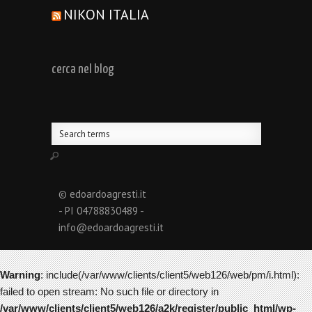
NIKON ITALIA
cerca nel blog
© edoardoagresti.it
- PI 04788830489 -
info@edoardoagresti.it
Warning
: include(/var/www/clients/client5/web126/web/pm/i.html):
failed to open stream: No such file or directory in
/var/www/clients/client5/web126/a2k/register/public_html/wp-