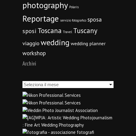
photography
Polaris
Reportage
sposa
servizio fotografico
Toscana
Tuscany
sposi
Travel
wedding
viaggio
wedding planner
workshop
Archivi
Archivi