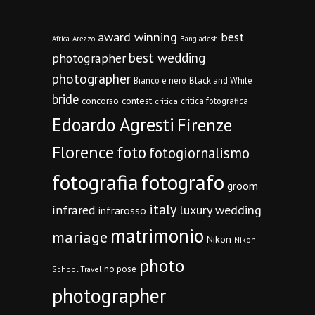
award winning
best
Africa
Arezzo
Bangladesh
best wedding
photographer
photographer
Bianco e nero
Black and White
bride
concorso
contest
critica fotografica
critica
Edoardo Agresti
Firenze
Florence
foto
fotogiornalismo
fotografia
fotografo
groom
italy
infrared
luxury wedding
infrarosso
matrimonio
mariage
Nikon
Nikon
photo
no pose
School Travel
photographer