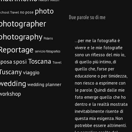
photo
no pose
chool Travel
Due parole su di me
photographer
photography
Polaris
…per me la fotografia è
Reportage
vivere e le mie fotografie
servizio fotografico
sono un riflesso del mio io,
Toscana
sposi
sposa
di quello più intimo, di
Travel
quello che, forse per
Tuscany
viaggio
educazione o per timidezza,
wedding
non riesco a esprimere con
wedding planner
le parole. Quindi dalle mie
workshop
foto emerge quello che ho
dentro e la realtà mostrata
inevitabilmente risente di
questa mia esigenza. Non
potrebbe essere altrimenti.