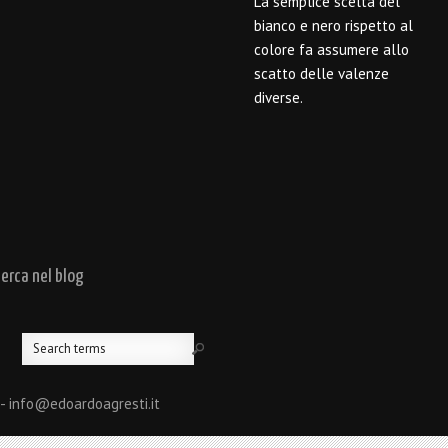
La semplice scelta del
bianco e nero rispetto al
colore fa assumere allo
scatto delle valenze
diverse.
cerca nel blog
 - info@edoardoagresti.it