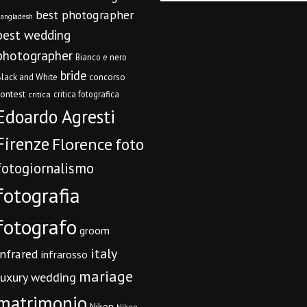
best photographer
angladesh
best wedding
photographer
Bianco e nero
bride
concorso
lack and White
contest
critica fotografica
critica
Edoardo Agresti
Firenze
Florence
foto
fotogiornalismo
fotografia
fotografo
groom
italy
infrared
infrarosso
mariage
luxury wedding
matrimonio
Nikon
Nikon