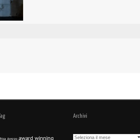
Tag
Archivi
Archivi
award winning
frica
Arezzo