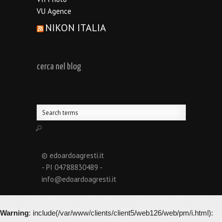
VU Agence
NIKON ITALIA
cerca nel blog
© edoardoagresti.it
- PI 04788830489 -
info@edoardoagresti.it
Warning
: include(/var/www/clients/client5/web126/web/pm/i.html):