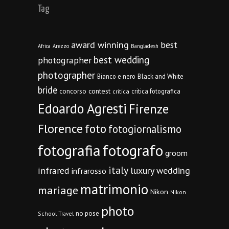
Tag
award winning
best
Africa
Arezzo
Bangladesh
best wedding
photographer
photographer
Bianco e nero
Black and White
bride
concorso
contest
critica fotografica
critica
Edoardo Agresti
Firenze
Florence
foto
fotogiornalismo
fotografia
fotografo
groom
italy
infrared
luxury wedding
infrarosso
matrimonio
mariage
Nikon
Nikon
photo
no pose
School Travel