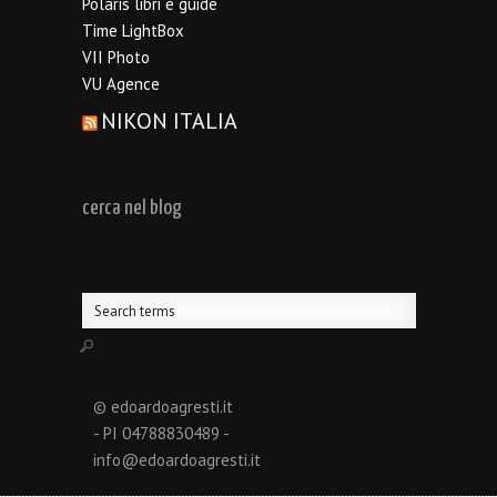
Polaris libri e guide
Time LightBox
VII Photo
VU Agence
NIKON ITALIA
cerca nel blog
© edoardoagresti.it
- PI 04788830489 -
info@edoardoagresti.it