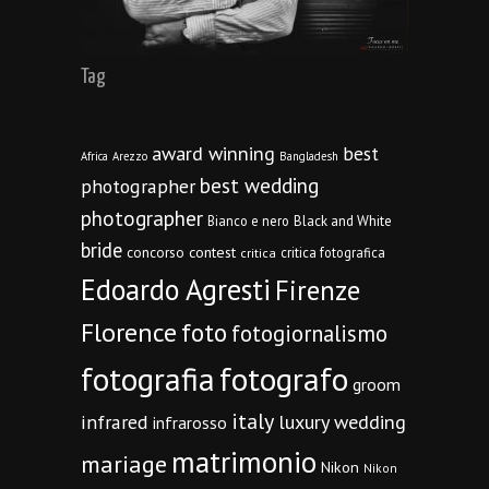
Tag
award winning
best
Africa
Arezzo
Bangladesh
best wedding
photographer
photographer
Bianco e nero
Black and White
bride
concorso
contest
critica fotografica
critica
Edoardo Agresti
Firenze
Florence
foto
fotogiornalismo
fotografia
fotografo
groom
italy
infrared
luxury wedding
infrarosso
matrimonio
mariage
Nikon
Nikon