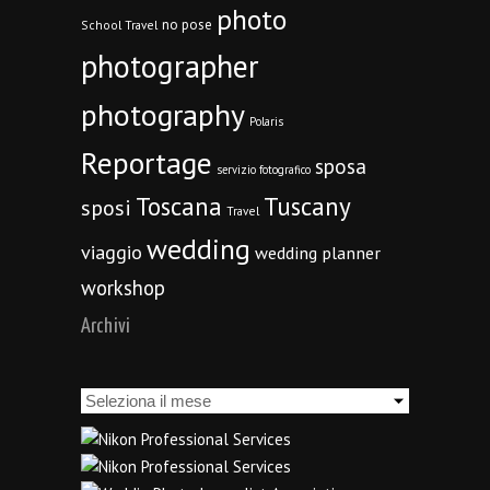
photo
no pose
School Travel
photographer
photography
Polaris
Reportage
sposa
servizio fotografico
Toscana
Tuscany
sposi
Travel
wedding
viaggio
wedding planner
workshop
Archivi
Archivi