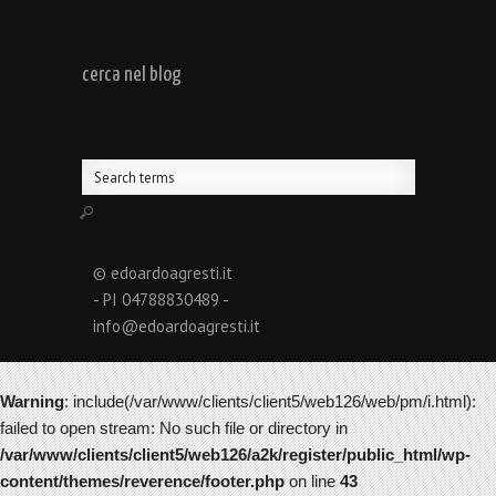
cerca nel blog
© edoardoagresti.it
- PI 04788830489 -
info@edoardoagresti.it
Warning
: include(/var/www/clients/client5/web126/web/pm/i.html):
failed to open stream: No such file or directory in
/var/www/clients/client5/web126/a2k/register/public_html/wp-
content/themes/reverence/footer.php
on line
43