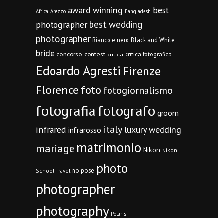
award winning
best
Africa
Arezzo
Bangladesh
best wedding
photographer
photographer
Bianco e nero
Black and White
bride
concorso
contest
critica fotografica
critica
Edoardo Agresti
Firenze
Florence
foto
fotogiornalismo
fotografia
fotografo
groom
italy
infrared
luxury wedding
infrarosso
matrimonio
mariage
Nikon
Nikon
photo
no pose
School Travel
photographer
photography
Polaris