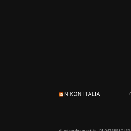
NIKON ITALIA
© edoardoagresti.it - PI 04788830489