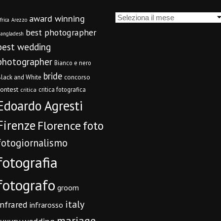
Archivi
award winning
frica
Arezzo
best photographer
angladesh
best wedding
photographer
Bianco e nero
bride
concorso
lack and White
contest
critica fotografica
critica
Edoardo Agresti
Firenze
Florence
foto
fotogiornalismo
fotografia
fotografo
groom
italy
infrared
infrarosso
mariage