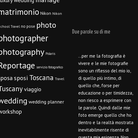
luxury wedding
matrimonio
Nikon
Nikon
photo
no pose
chool Travel
Due parole su di me
photographer
photography
Polaris
…per me la fotografia è
Reportage
vivere e le mie fotografie
servizio fotografico
sono un riflesso del mio io,
Toscana
sposi
sposa
di quello più intimo, di
Travel
quello che, forse per
Tuscany
viaggio
educazione o per timidezza,
wedding
non riesco a esprimere con
wedding planner
le parole. Quindi dalle mie
workshop
foto emerge quello che ho
dentro e la realtà mostrata
inevitabilmente risente di
questa mia esigenza. Non