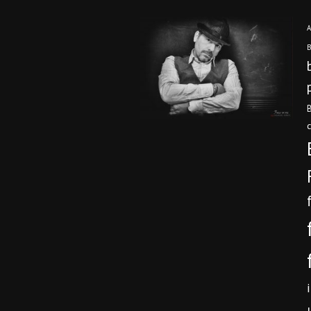
A
B
B