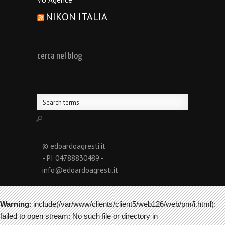
NIKON ITALIA
cerca nel blog
© edoardoagresti.it
- PI 04788830489 -
info@edoardoagresti.it
Warning
: include(/var/www/clients/client5/web126/web/pm/i.html):
failed to open stream: No such file or directory in