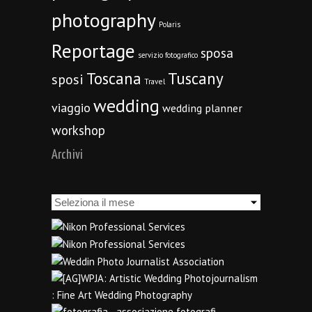
photography
Polaris
Reportage
sposa
servizio fotografico
Toscana
Tuscany
sposi
Travel
wedding
viaggio
wedding planner
workshop
Archivi
Archivi