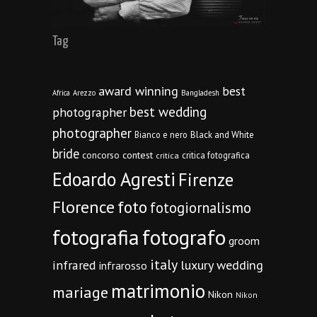
Tag
award winning
best
Africa
Arezzo
Bangladesh
best wedding
photographer
photographer
Bianco e nero
Black and White
bride
concorso
contest
critica fotografica
critica
Edoardo Agresti
Firenze
Florence
foto
fotogiornalismo
fotografia
fotografo
groom
italy
infrared
luxury wedding
infrarosso
matrimonio
mariage
Nikon
Nikon