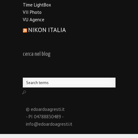
Time LightBox
VII Photo
VU Agence
NIKON ITALIA
cerca nel blog
© edoardoagresti.it
- PI 04788830489 -
info@edoardoagresti.it