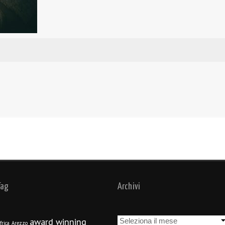
Tag
Archivi
Archivi
award winning
frica
Arezzo