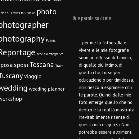
photo
no pose
chool Travel
Due parole su di me
photographer
photography
Polaris
…per me la fotografia è
Reportage
vivere e le mie fotografie
servizio fotografico
sono un riflesso del mio io,
Toscana
sposi
sposa
di quello più intimo, di
Travel
quello che, forse per
Tuscany
viaggio
educazione o per timidezza,
wedding
non riesco a esprimere con
wedding planner
le parole. Quindi dalle mie
workshop
foto emerge quello che ho
dentro e la realtà mostrata
inevitabilmente risente di
questa mia esigenza. Non
potrebbe essere altrimenti.