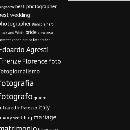
best photographer
angladesh
best wedding
photographer
Bianco e nero
bride
concorso
lack and White
contest
critica fotografica
critica
Edoardo Agresti
Firenze
Florence
foto
fotogiornalismo
fotografia
fotografo
groom
italy
infrared
infrarosso
mariage
luxury wedding
matrimonio
Nikon
Nikon