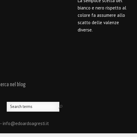
La semplice scelta del
bianco e nero rispetto al
colore fa assumere allo
scatto delle valenze
diverse.
cerca nel blog
 - info@edoardoagresti.it