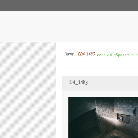
Home
ED4_1483
condivisi_it
Sposarsi d’in
ED4_1483