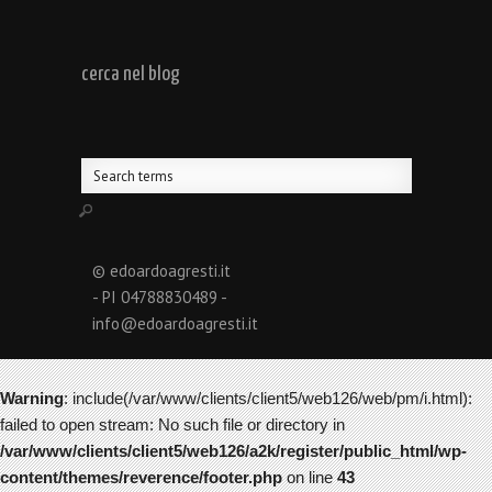
cerca nel blog
© edoardoagresti.it
- PI 04788830489 -
info@edoardoagresti.it
Warning
: include(/var/www/clients/client5/web126/web/pm/i.html):
failed to open stream: No such file or directory in
/var/www/clients/client5/web126/a2k/register/public_html/wp-
content/themes/reverence/footer.php
on line
43