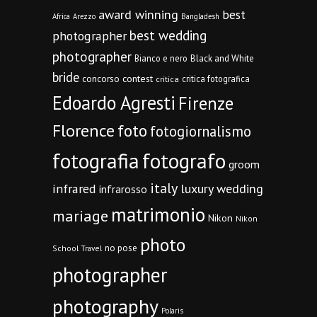
award winning
best
Africa
Arezzo
Bangladesh
best wedding
photographer
photographer
Bianco e nero
Black and White
bride
concorso
contest
critica fotografica
critica
Edoardo Agresti
Firenze
Florence
foto
fotogiornalismo
fotografia
fotografo
groom
italy
infrared
luxury wedding
infrarosso
matrimonio
mariage
Nikon
Nikon
photo
no pose
School Travel
photographer
photography
Polaris