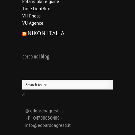
Polaris libri e guide
Time LightBox
VII Photo
VU Agence
NIKON ITALIA
cerca nel blog
© edoardoagresti.it
- PI 04788830489 -
info@edoardoagresti.it