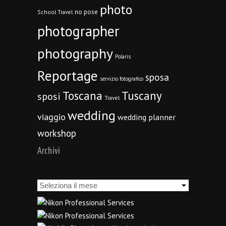
photo
no pose
School Travel
photographer
photography
Polaris
Reportage
sposa
servizio fotografico
Toscana
Tuscany
sposi
Travel
wedding
viaggio
wedding planner
workshop
Archivi
Archivi