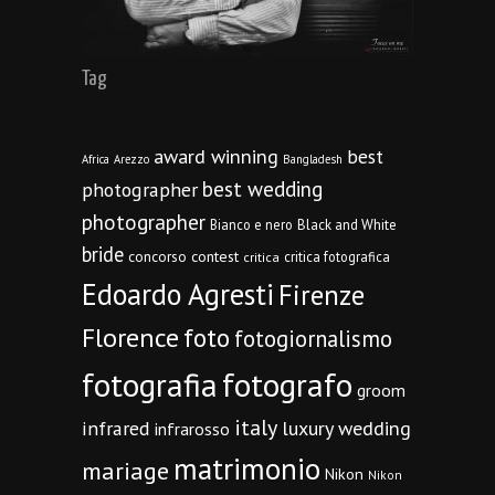
Tag
award winning
best
Africa
Arezzo
Bangladesh
best wedding
photographer
photographer
Bianco e nero
Black and White
bride
concorso
contest
critica fotografica
critica
Edoardo Agresti
Firenze
Florence
foto
fotogiornalismo
fotografia
fotografo
groom
italy
infrared
luxury wedding
infrarosso
matrimonio
mariage
Nikon
Nikon