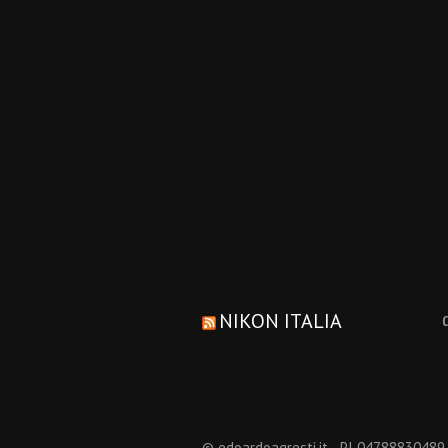
NIKON ITALIA
© edoardoagresti.it - PI 04788830489