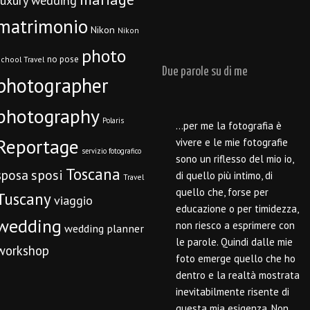
luxury wedding
matrimonio
Nikon
Nikon
photo
no pose
chool Travel
Due parole su di me
photographer
photography
Polaris
…per me la fotografia è
Reportage
vivere e le mie fotografie
servizio fotografico
sono un riflesso del mio io,
Toscana
sposi
sposa
di quello più intimo, di
Travel
quello che, forse per
Tuscany
viaggio
educazione o per timidezza,
wedding
non riesco a esprimere con
wedding planner
le parole. Quindi dalle mie
workshop
foto emerge quello che ho
dentro e la realtà mostrata
inevitabilmente risente di
questa mia esigenza. Non