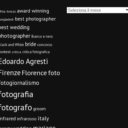
Archivi
award winning
frica
Arezzo
best photographer
angladesh
best wedding
photographer
Bianco e nero
bride
concorso
lack and White
contest
critica fotografica
critica
Edoardo Agresti
Firenze
Florence
foto
fotogiornalismo
fotografia
fotografo
groom
italy
infrared
infrarosso
mariage