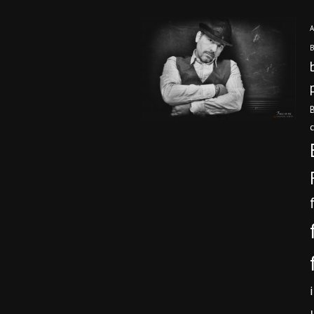
A
B
B