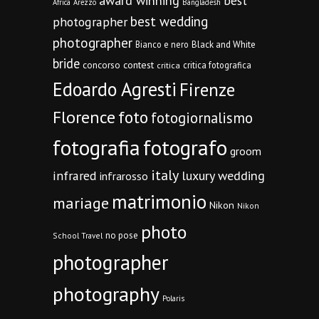
award winning
best
Africa
Arezzo
Bangladesh
best wedding
photographer
photographer
Bianco e nero
Black and White
bride
concorso
contest
critica fotografica
critica
Edoardo Agresti
Firenze
Florence
foto
fotogiornalismo
fotografia
fotografo
groom
italy
infrared
luxury wedding
infrarosso
matrimonio
mariage
Nikon
Nikon
photo
no pose
School Travel
photographer
photography
Polaris