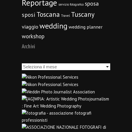
Reportage
sposa
servizio fotografico
Toscana
Tuscany
sposi
Travel
wedding
viaggio
wedding planner
workshop
Archivi
Archivi