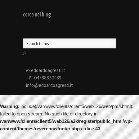
cerca nel blog
© edoardoagresti.it
- PI 04788830489 -
info@edoardoagresti.it
Warning
: include(/var/www/clients/client5/web126/web/pm/i.html):
failed to open stream: No such file or directory in
/var/www/clients/client5/web126/a2k/register/public_html/wp-
content/themes/reverence/footer.php
on line
43