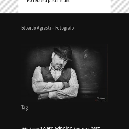
No related posts found
Edoardo Agresti – Fotografo
Tag
award winning
best
Africa
Arezzo
Bangladesh