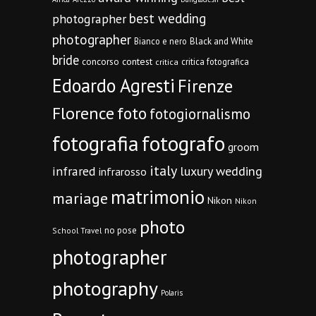
best wedding
photographer
photographer
Bianco e nero
Black and White
bride
concorso
contest
critica fotografica
critica
Edoardo Agresti
Firenze
Florence
foto
fotogiornalismo
fotografia
fotografo
groom
italy
infrared
luxury wedding
infrarosso
matrimonio
mariage
Nikon
Nikon
photo
no pose
School Travel
photographer
photography
Polaris