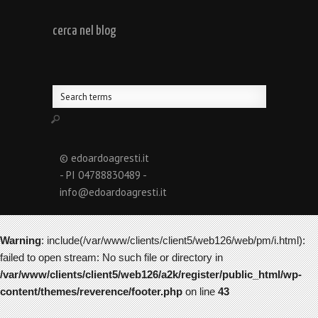
cerca nel blog
© edoardoagresti.it
- PI 04788830489 -
info@edoardoagresti.it
Warning
: include(/var/www/clients/client5/web126/web/pm/i.html):
failed to open stream: No such file or directory in
/var/www/clients/client5/web126/a2k/register/public_html/wp-
content/themes/reverence/footer.php
on line
43