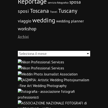
Reportage
sposa
servizio fotografico
Toscana
Tuscany
sposi
Travel
wedding
viaggio
wedding planner
workshop
Archivi
Archivi