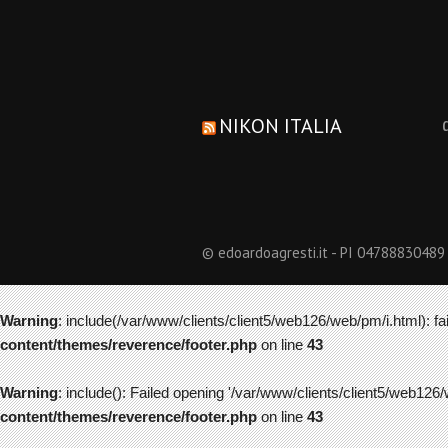
NIKON ITALIA
© edoardoagresti.it - PI 04788830489
Warning
: include(/var/www/clients/client5/web126/web/pm/i.html): fai
content/themes/reverence/footer.php
on line
43
Warning
: include(): Failed opening '/var/www/clients/client5/web126/
content/themes/reverence/footer.php
on line
43