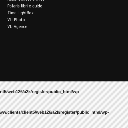
Polaris libri e guide
Time LightBox
VII Photo
VU Agence
ent5/web126/a2k/register/public_html/wp-
ww/clients/client5/web126/a2k/register/public_html/wp-