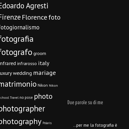
Edoardo Agresti
Firenze
Florence
foto
fotogiornalismo
fotografia
fotografo
groom
italy
infrared
infrarosso
mariage
luxury wedding
matrimonio
Nikon
Nikon
photo
no pose
chool Travel
Due parole su di me
photographer
photography
Polaris
…per me la fotografia è