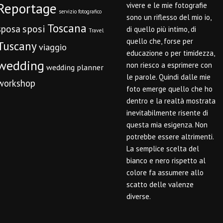
Reportage
vivere e le mie fotografie
servizio fotografico
sono un riflesso del mio io,
Toscana
sposi
sposa
di quello più intimo, di
Travel
quello che, forse per
Tuscany
viaggio
educazione o per timidezza,
wedding
non riesco a esprimere con
wedding planner
le parole. Quindi dalle mie
workshop
foto emerge quello che ho
dentro e la realtà mostrata
inevitabilmente risente di
questa mia esigenza. Non
potrebbe essere altrimenti.
La semplice scelta del
bianco e nero rispetto al
colore fa assumere allo
scatto delle valenze
diverse.