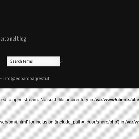
cerca nel blog
 - info@edoardoagresti.it
led to open stream: No such file or directory in
/var/www/clients/cli
web/pm/i.html' for inclusion (include_path='.:/usr/share/php') in
/var/w