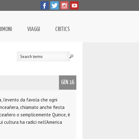
RIMONI
VIAGGI
CRITICS
GEN 16
a, l’evento da favola che ogni
uinceañera, chiamato anche fiesta
nceañero o semplicemente Quince, è
i cultura ha radici nell’America