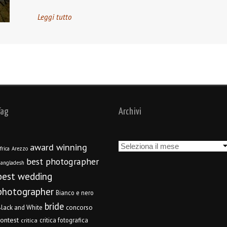
Leggi tutto
Tag
Archivi
Archivi
award winning
frica
Arezzo
best photographer
angladesh
best wedding
photographer
Bianco e nero
bride
concorso
lack and White
contest
critica fotografica
critica