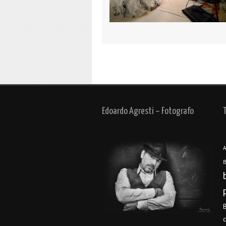
Edoardo Agresti – Fotografo
A
B
B