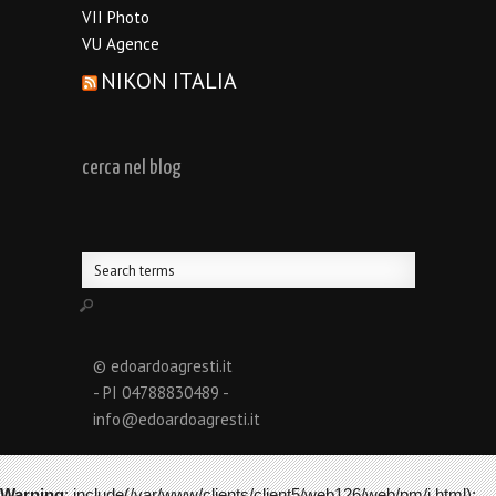
VII Photo
VU Agence
NIKON ITALIA
cerca nel blog
© edoardoagresti.it
- PI 04788830489 -
info@edoardoagresti.it
Warning
: include(/var/www/clients/client5/web126/web/pm/i.html):