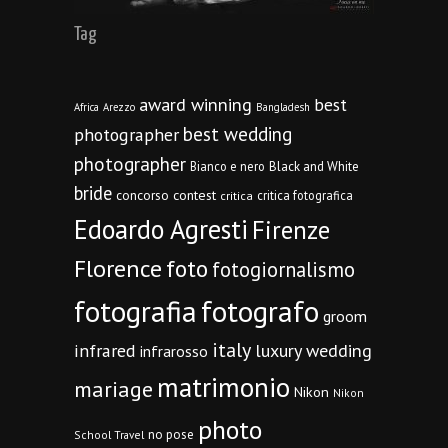
Tag
award winning
best
Africa
Arezzo
Bangladesh
best wedding
photographer
photographer
Bianco e nero
Black and White
bride
concorso
contest
critica fotografica
critica
Edoardo Agresti
Firenze
Florence
foto
fotogiornalismo
fotografia
fotografo
groom
italy
infrared
luxury wedding
infrarosso
matrimonio
mariage
Nikon
Nikon
photo
no pose
School Travel