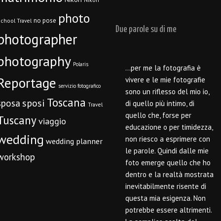
photo
no pose
chool Travel
Due parole su di me
photographer
photography
Polaris
…per me la fotografia è
Reportage
vivere e le mie fotografie
servizio fotografico
sono un riflesso del mio io,
Toscana
sposi
sposa
di quello più intimo, di
Travel
quello che, forse per
Tuscany
viaggio
educazione o per timidezza,
wedding
non riesco a esprimere con
wedding planner
le parole. Quindi dalle mie
workshop
foto emerge quello che ho
dentro e la realtà mostrata
inevitabilmente risente di
questa mia esigenza. Non
potrebbe essere altrimenti.