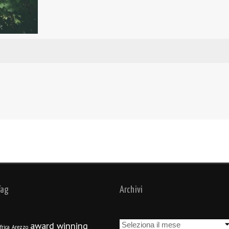
Tag
Archivi
Archivi
award winning
frica
Arezzo