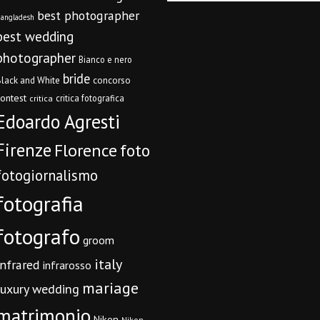
best photographer
angladesh
best wedding
photographer
Bianco e nero
bride
concorso
lack and White
contest
critica fotografica
critica
Edoardo Agresti
Firenze
Florence
foto
fotogiornalismo
fotografia
fotografo
groom
italy
infrared
infrarosso
mariage
luxury wedding
matrimonio
Nikon
Nikon