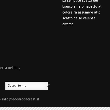
La semplice scelta del
bianco e nero rispetto al
colore fa assumere allo
scatto delle valenze
diverse.
cerca nel blog
 - info@edoardoagresti.it