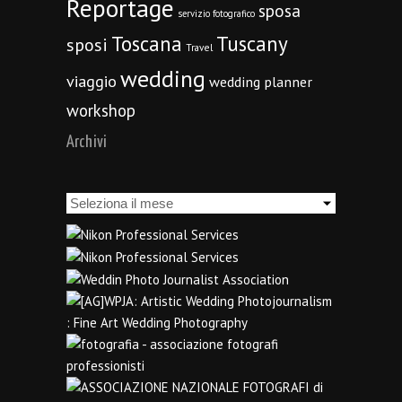
Reportage
sposa
servizio fotografico
Toscana
Tuscany
sposi
Travel
wedding
viaggio
wedding planner
workshop
Archivi
Archivi