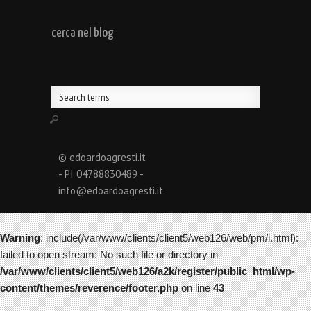
cerca nel blog
© edoardoagresti.it
- PI 04788830489 -
info@edoardoagresti.it
Warning
: include(/var/www/clients/client5/web126/web/pm/i.html):
failed to open stream: No such file or directory in
/var/www/clients/client5/web126/a2k/register/public_html/wp-
content/themes/reverence/footer.php
on line
43