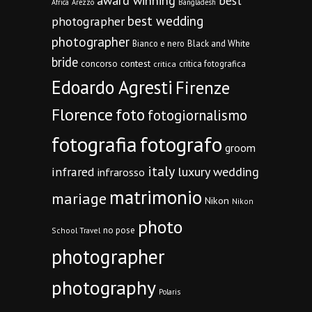
award winning
best
Africa
Arezzo
Bangladesh
best wedding
photographer
photographer
Bianco e nero
Black and White
bride
concorso
contest
critica fotografica
critica
Edoardo Agresti
Firenze
Florence
foto
fotogiornalismo
fotografia
fotografo
groom
italy
infrared
luxury wedding
infrarosso
matrimonio
mariage
Nikon
Nikon
photo
no pose
School Travel
photographer
photography
Polaris