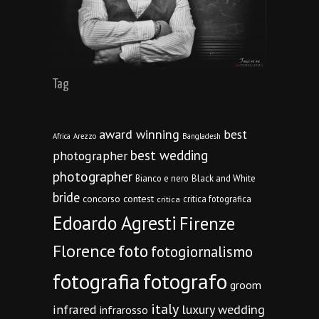
Tag
award winning
best
Africa
Arezzo
Bangladesh
best wedding
photographer
photographer
Bianco e nero
Black and White
bride
concorso
contest
critica fotografica
critica
Edoardo Agresti
Firenze
Florence
foto
fotogiornalismo
fotografia
fotografo
groom
italy
infrared
luxury wedding
infrarosso