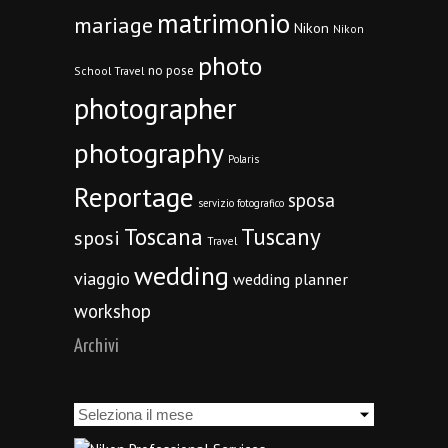
matrimonio
mariage
Nikon
Nikon
photo
no pose
School Travel
photographer
photography
Polaris
Reportage
sposa
servizio fotografico
Toscana
Tuscany
sposi
Travel
wedding
viaggio
wedding planner
workshop
Archivi
Archivi