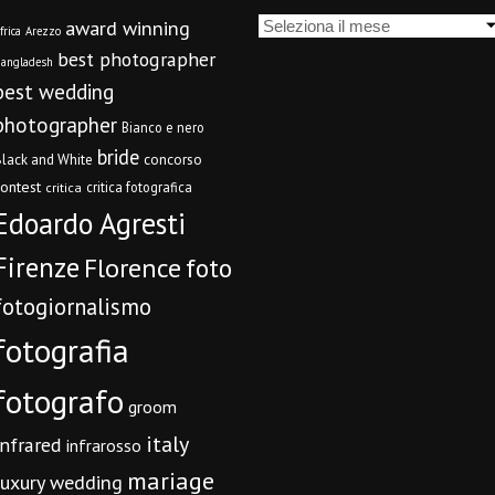
Archivi
award winning
frica
Arezzo
best photographer
angladesh
best wedding
photographer
Bianco e nero
bride
concorso
lack and White
contest
critica fotografica
critica
Edoardo Agresti
Firenze
Florence
foto
fotogiornalismo
fotografia
fotografo
groom
italy
infrared
infrarosso
mariage
luxury wedding