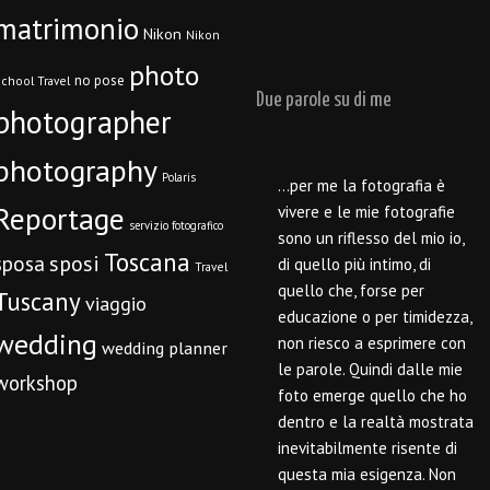
matrimonio
Nikon
Nikon
photo
no pose
chool Travel
Due parole su di me
photographer
photography
Polaris
…per me la fotografia è
Reportage
vivere e le mie fotografie
servizio fotografico
sono un riflesso del mio io,
Toscana
sposi
sposa
di quello più intimo, di
Travel
quello che, forse per
Tuscany
viaggio
educazione o per timidezza,
wedding
non riesco a esprimere con
wedding planner
le parole. Quindi dalle mie
workshop
foto emerge quello che ho
dentro e la realtà mostrata
inevitabilmente risente di
questa mia esigenza. Non