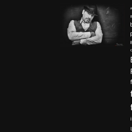
A
B
B