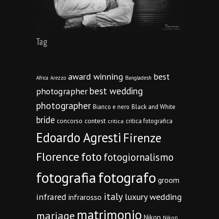
Tag
award winning
best
Africa
Arezzo
Bangladesh
best wedding
photographer
photographer
Bianco e nero
Black and White
bride
concorso
contest
critica fotografica
critica
Edoardo Agresti
Firenze
Florence
foto
fotogiornalismo
fotografia
fotografo
groom
italy
infrared
luxury wedding
infrarosso
matrimonio
mariage
Nikon
Nikon