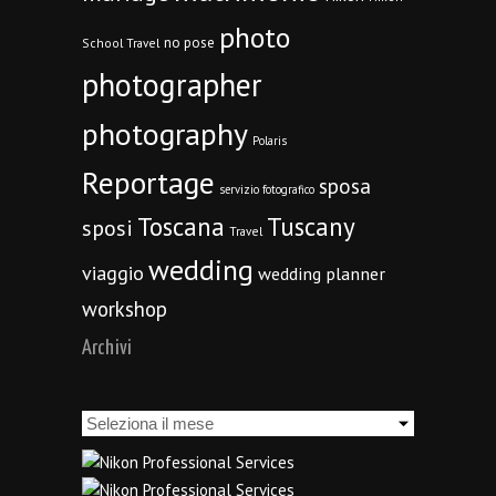
photo
no pose
School Travel
photographer
photography
Polaris
Reportage
sposa
servizio fotografico
Toscana
Tuscany
sposi
Travel
wedding
viaggio
wedding planner
workshop
Archivi
Archivi