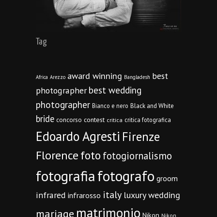
Tag
award winning
best
Africa
Arezzo
Bangladesh
best wedding
photographer
photographer
Bianco e nero
Black and White
bride
concorso
contest
critica fotografica
critica
Edoardo Agresti
Firenze
Florence
foto
fotogiornalismo
fotografia
fotografo
groom
italy
infrared
luxury wedding
infrarosso
matrimonio
mariage
Nikon
Nikon