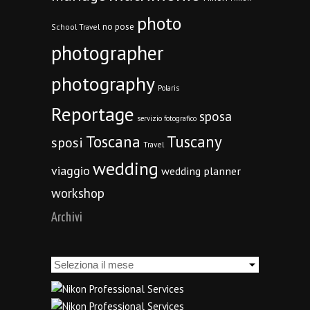
photo
no pose
School Travel
photographer
photography
Polaris
Reportage
sposa
servizio fotografico
Toscana
Tuscany
sposi
Travel
wedding
viaggio
wedding planner
workshop
Archivi
Archivi