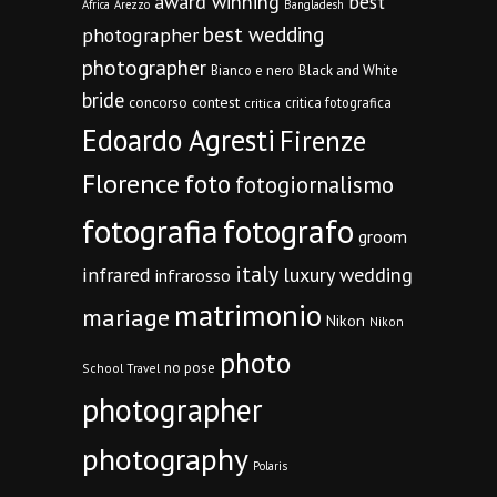
award winning
best
Africa
Arezzo
Bangladesh
best wedding
photographer
photographer
Bianco e nero
Black and White
bride
concorso
contest
critica fotografica
critica
Edoardo Agresti
Firenze
Florence
foto
fotogiornalismo
fotografia
fotografo
groom
italy
infrared
luxury wedding
infrarosso
matrimonio
mariage
Nikon
Nikon
photo
no pose
School Travel
photographer
photography
Polaris