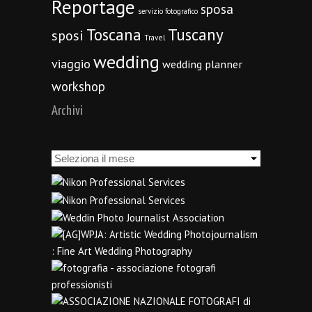
Reportage
sposa
servizio fotografico
Toscana
Tuscany
sposi
Travel
wedding
viaggio
wedding planner
workshop
Archivi
Archivi