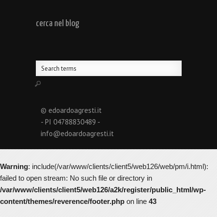
cerca nel blog
© edoardoagresti.it
- PI 04788830489 -
info@edoardoagresti.it
Warning
: include(/var/www/clients/client5/web126/web/pm/i.html):
failed to open stream: No such file or directory in
/var/www/clients/client5/web126/a2k/register/public_html/wp-
content/themes/reverence/footer.php
on line
43