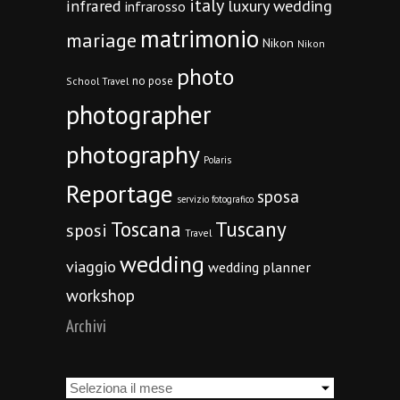
italy
infrared
luxury wedding
infrarosso
matrimonio
mariage
Nikon
Nikon
photo
no pose
School Travel
photographer
photography
Polaris
Reportage
sposa
servizio fotografico
Toscana
Tuscany
sposi
Travel
wedding
viaggio
wedding planner
workshop
Archivi
Archivi