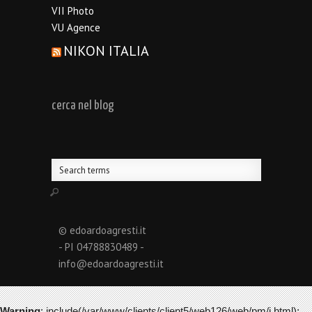
VII Photo
VU Agence
NIKON ITALIA
cerca nel blog
© edoardoagresti.it
- PI 04788830489 -
info@edoardoagresti.it
Warning
: include(/var/www/clients/client5/web126/web/pm/i.html):