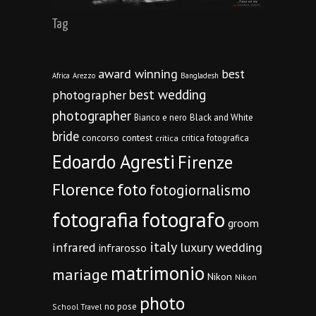
Tag
award winning
best
Africa
Arezzo
Bangladesh
best wedding
photographer
photographer
Bianco e nero
Black and White
bride
concorso
contest
critica fotografica
critica
Edoardo Agresti
Firenze
Florence
foto
fotogiornalismo
fotografia
fotografo
groom
italy
infrared
luxury wedding
infrarosso
matrimonio
mariage
Nikon
Nikon
photo
no pose
School Travel