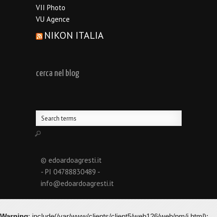
VII Photo
VU Agence
NIKON ITALIA
cerca nel blog
© edoardoagresti.it
- PI 04788830489 -
info@edoardoagresti.it
Warning
: include(/var/www/clients/client5/web126/web/pm/i.html):