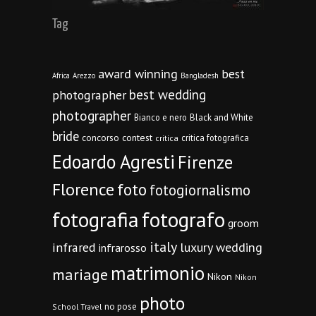
Tag
award winning
best
Africa
Arezzo
Bangladesh
best wedding
photographer
photographer
Bianco e nero
Black and White
bride
concorso
contest
critica fotografica
critica
Edoardo Agresti
Firenze
Florence
foto
fotogiornalismo
fotografia
fotografo
groom
italy
infrared
luxury wedding
infrarosso
matrimonio
mariage
Nikon
Nikon
photo
no pose
School Travel