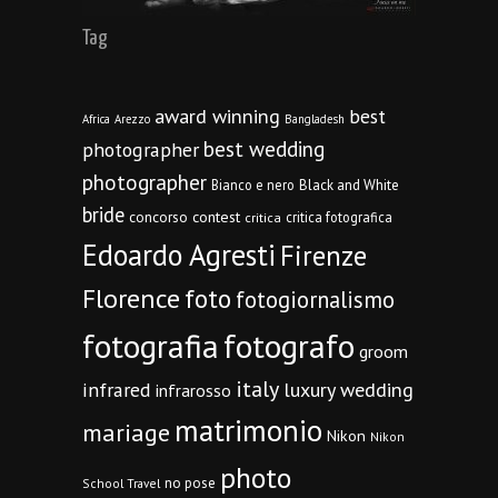
Tag
award winning
best
Africa
Arezzo
Bangladesh
best wedding
photographer
photographer
Bianco e nero
Black and White
bride
concorso
contest
critica fotografica
critica
Edoardo Agresti
Firenze
Florence
foto
fotogiornalismo
fotografia
fotografo
groom
italy
infrared
luxury wedding
infrarosso
matrimonio
mariage
Nikon
Nikon
photo
no pose
School Travel