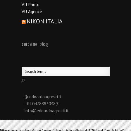
VII Photo
VU Agence
NIKON ITALIA
cerca nel blog
© edoardoagresti.it
- PI 04788830489 -
info@edoardoagresti.it
Warning
: include(/var/www/clients/client5/web126/web/pm/i.html):