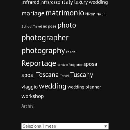
italy
infrared
luxury wedding
infrarosso
matrimonio
mariage
Nikon
Nikon
photo
no pose
School Travel
photographer
photography
Polaris
Reportage
sposa
servizio fotografico
Toscana
Tuscany
sposi
Travel
wedding
viaggio
wedding planner
workshop
Archivi
Archivi