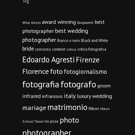
Tag
award winning
best
Africa
Arezzo
Bangladesh
best wedding
photographer
photographer
Bianco e nero
Black and White
bride
concorso
contest
critica fotografica
critica
Edoardo Agresti
Firenze
Florence
foto
fotogiornalismo
fotografia
fotografo
groom
italy
infrared
luxury wedding
infrarosso
matrimonio
mariage
Nikon
Nikon
photo
no pose
School Travel
photographer