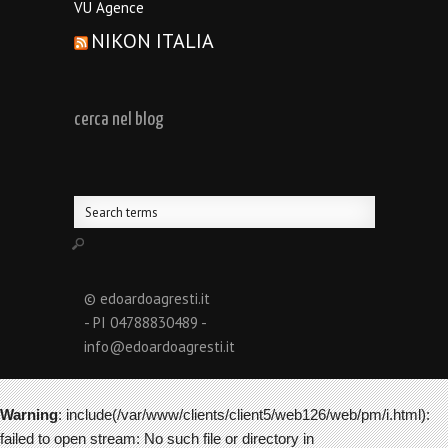
VU Agence
NIKON ITALIA
cerca nel blog
© edoardoagresti.it
- PI 04788830489 -
info@edoardoagresti.it
Warning
: include(/var/www/clients/client5/web126/web/pm/i.html):
failed to open stream: No such file or directory in