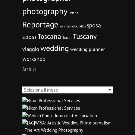
photography
Polaris
Reportage
sposa
servizio fotografico
Toscana
Tuscany
sposi
Travel
wedding
viaggio
wedding planner
workshop
Archivi
Archivi