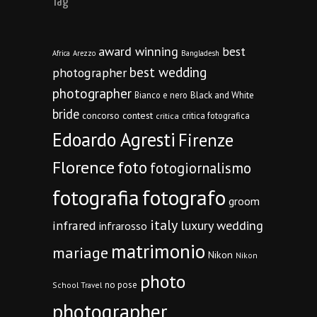
Tag
award winning
best
Africa
Arezzo
Bangladesh
best wedding
photographer
photographer
Bianco e nero
Black and White
bride
concorso
contest
critica fotografica
critica
Edoardo Agresti
Firenze
Florence
foto
fotogiornalismo
fotografia
fotografo
groom
italy
infrared
luxury wedding
infrarosso
matrimonio
mariage
Nikon
Nikon
photo
no pose
School Travel
photographer