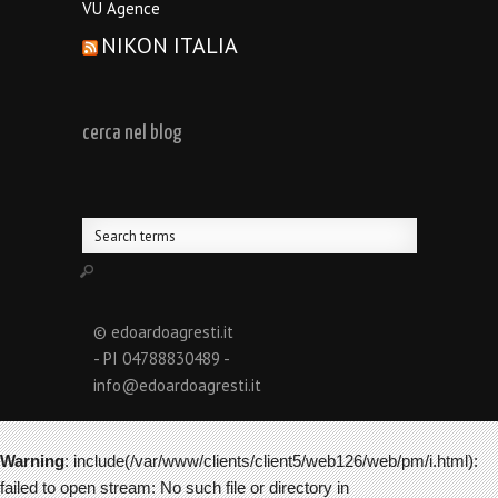
VU Agence
NIKON ITALIA
cerca nel blog
© edoardoagresti.it
- PI 04788830489 -
info@edoardoagresti.it
Warning
: include(/var/www/clients/client5/web126/web/pm/i.html):
failed to open stream: No such file or directory in