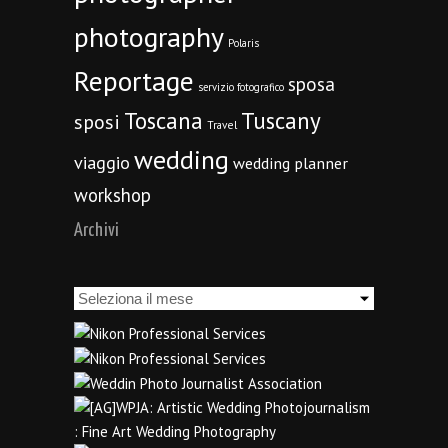
photography
Polaris
Reportage
sposa
servizio fotografico
Toscana
Tuscany
sposi
Travel
wedding
viaggio
wedding planner
workshop
Archivi
Archivi