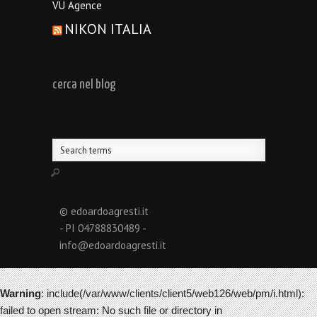
VU Agence
NIKON ITALIA
cerca nel blog
© edoardoagresti.it
- PI 04788830489 -
info@edoardoagresti.it
Warning
: include(/var/www/clients/client5/web126/web/pm/i.html):
failed to open stream: No such file or directory in