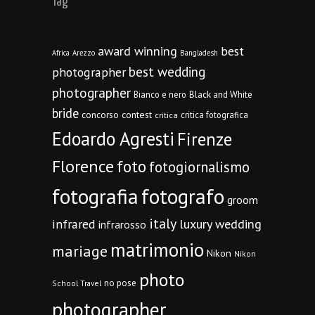
Tag
award winning
best
Africa
Arezzo
Bangladesh
best wedding
photographer
photographer
Bianco e nero
Black and White
bride
concorso
contest
critica fotografica
critica
Edoardo Agresti
Firenze
Florence
foto
fotogiornalismo
fotografia
fotografo
groom
italy
infrared
luxury wedding
infrarosso
matrimonio
mariage
Nikon
Nikon
photo
no pose
School Travel
photographer