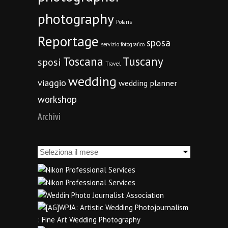
photography
Polaris
Reportage
sposa
servizio fotografico
Toscana
Tuscany
sposi
Travel
wedding
viaggio
wedding planner
workshop
Archivi
Archivi