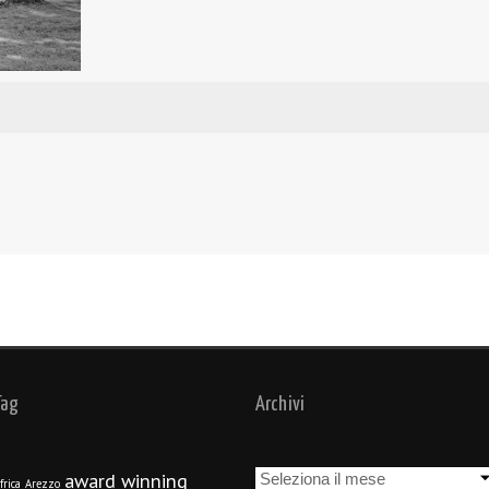
Tag
Archivi
Archivi
award winning
frica
Arezzo