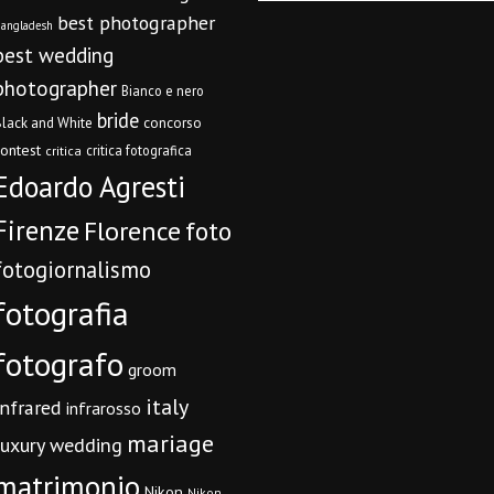
best photographer
angladesh
best wedding
photographer
Bianco e nero
bride
concorso
lack and White
contest
critica fotografica
critica
Edoardo Agresti
Firenze
Florence
foto
fotogiornalismo
fotografia
fotografo
groom
italy
infrared
infrarosso
mariage
luxury wedding
matrimonio
Nikon
Nikon