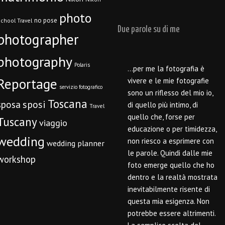
photo
no pose
chool Travel
Due parole su di me
photographer
photography
Polaris
…per me la fotografia è
Reportage
vivere e le mie fotografie
servizio fotografico
sono un riflesso del mio io,
Toscana
sposi
sposa
di quello più intimo, di
Travel
quello che, forse per
Tuscany
viaggio
educazione o per timidezza,
wedding
non riesco a esprimere con
wedding planner
le parole. Quindi dalle mie
workshop
foto emerge quello che ho
dentro e la realtà mostrata
inevitabilmente risente di
questa mia esigenza. Non
potrebbe essere altrimenti.