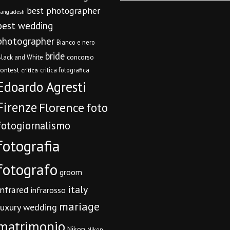
best photographer
angladesh
best wedding
photographer
Bianco e nero
bride
concorso
lack and White
contest
critica fotografica
critica
Edoardo Agresti
Firenze
Florence
foto
fotogiornalismo
fotografia
fotografo
groom
italy
infrared
infrarosso
mariage
luxury wedding
matrimonio
Nikon
Nikon