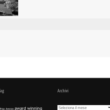
Tag
Archivi
Archivi
award winning
frica
Arezzo