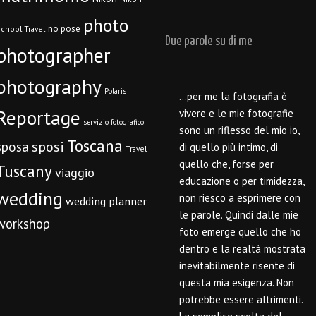
photo
no pose
chool Travel
Due parole su di me
photographer
photography
Polaris
…per me la fotografia è
Reportage
vivere e le mie fotografie
servizio fotografico
sono un riflesso del mio io,
Toscana
sposi
sposa
di quello più intimo, di
Travel
quello che, forse per
Tuscany
viaggio
educazione o per timidezza,
wedding
non riesco a esprimere con
wedding planner
le parole. Quindi dalle mie
workshop
foto emerge quello che ho
dentro e la realtà mostrata
inevitabilmente risente di
questa mia esigenza. Non
potrebbe essere altrimenti.