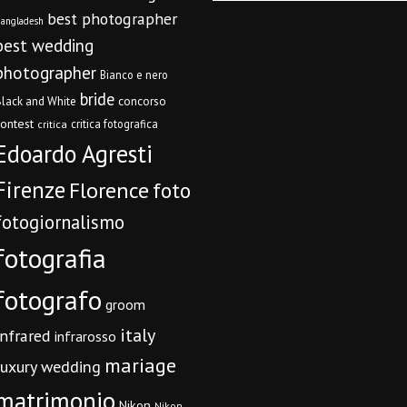
best photographer
angladesh
best wedding
photographer
Bianco e nero
bride
concorso
lack and White
contest
critica fotografica
critica
Edoardo Agresti
Firenze
Florence
foto
fotogiornalismo
fotografia
fotografo
groom
italy
infrared
infrarosso
mariage
luxury wedding
matrimonio
Nikon
Nikon