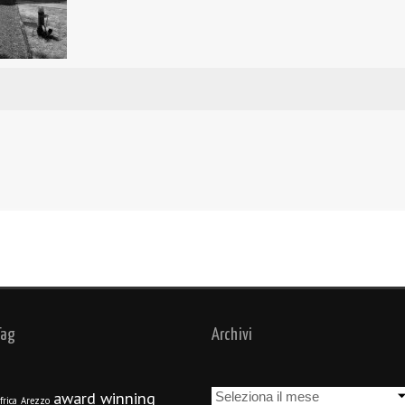
Tag
Archivi
Archivi
award winning
frica
Arezzo