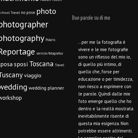
photo
no pose
chool Travel
Due parole su di me
photographer
photography
Polaris
…per me la fotografia è
Reportage
vivere e le mie fotografie
servizio fotografico
sono un riflesso del mio io,
Toscana
sposi
sposa
di quello più intimo, di
Travel
quello che, forse per
Tuscany
viaggio
educazione o per timidezza,
wedding
non riesco a esprimere con
wedding planner
le parole. Quindi dalle mie
workshop
foto emerge quello che ho
dentro e la realtà mostrata
inevitabilmente risente di
questa mia esigenza. Non
potrebbe essere altrimenti.