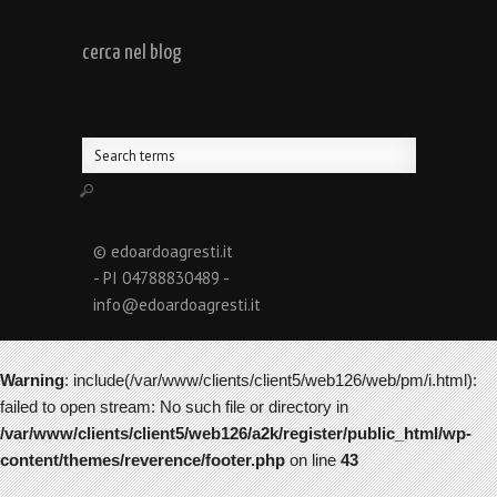
cerca nel blog
© edoardoagresti.it
- PI 04788830489 -
info@edoardoagresti.it
Warning
: include(/var/www/clients/client5/web126/web/pm/i.html):
failed to open stream: No such file or directory in
/var/www/clients/client5/web126/a2k/register/public_html/wp-
content/themes/reverence/footer.php
on line
43