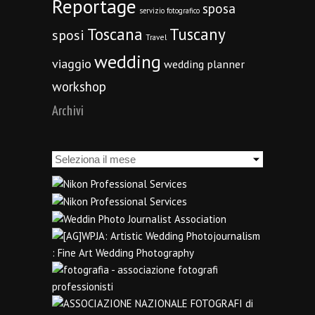
Reportage
sposa
servizio fotografico
Toscana
Tuscany
sposi
Travel
wedding
viaggio
wedding planner
workshop
Archivi
Archivi