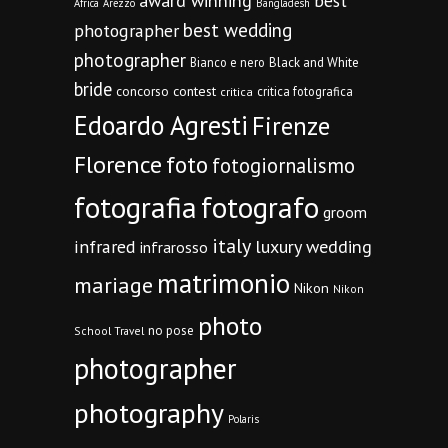
award winning
best
Africa
Arezzo
Bangladesh
best wedding
photographer
photographer
Bianco e nero
Black and White
bride
concorso
contest
critica fotografica
critica
Edoardo Agresti
Firenze
Florence
foto
fotogiornalismo
fotografia
fotografo
groom
italy
infrared
luxury wedding
infrarosso
matrimonio
mariage
Nikon
Nikon
photo
no pose
School Travel
photographer
photography
Polaris