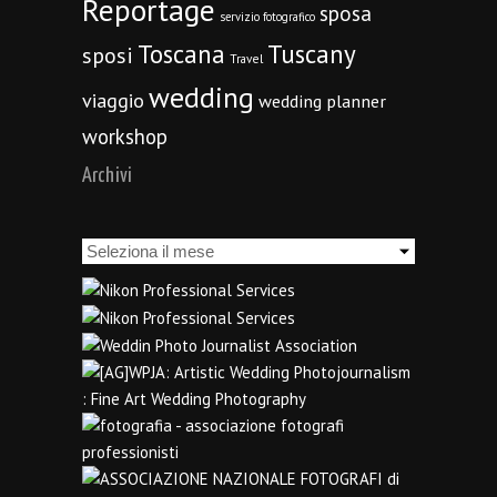
Reportage
sposa
servizio fotografico
Toscana
Tuscany
sposi
Travel
wedding
viaggio
wedding planner
workshop
Archivi
Archivi