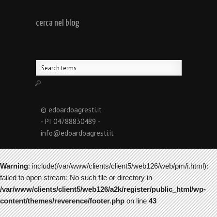
cerca nel blog
© edoardoagresti.it
- PI 04788830489 -
info@edoardoagresti.it
Warning
: include(/var/www/clients/client5/web126/web/pm/i.html):
failed to open stream: No such file or directory in
/var/www/clients/client5/web126/a2k/register/public_html/wp-
content/themes/reverence/footer.php
on line
43