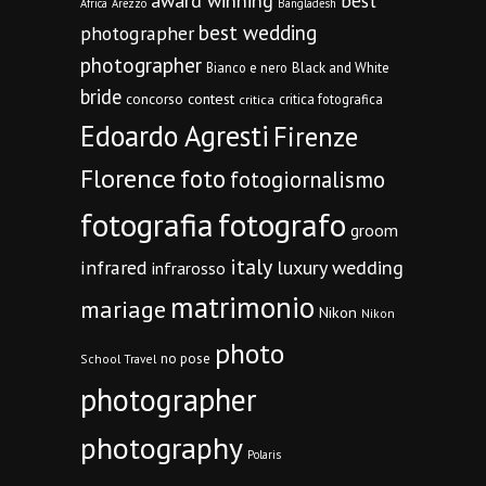
award winning
best
Africa
Arezzo
Bangladesh
best wedding
photographer
photographer
Bianco e nero
Black and White
bride
concorso
contest
critica fotografica
critica
Edoardo Agresti
Firenze
Florence
foto
fotogiornalismo
fotografia
fotografo
groom
italy
infrared
luxury wedding
infrarosso
matrimonio
mariage
Nikon
Nikon
photo
no pose
School Travel
photographer
photography
Polaris