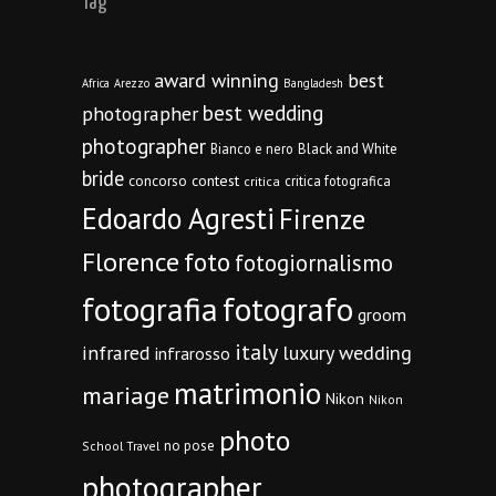
Tag
award winning
best
Africa
Arezzo
Bangladesh
best wedding
photographer
photographer
Bianco e nero
Black and White
bride
concorso
contest
critica fotografica
critica
Edoardo Agresti
Firenze
Florence
foto
fotogiornalismo
fotografia
fotografo
groom
italy
infrared
luxury wedding
infrarosso
matrimonio
mariage
Nikon
Nikon
photo
no pose
School Travel
photographer