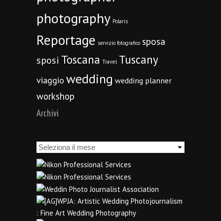
photography
Polaris
Reportage
sposa
servizio fotografico
Toscana
Tuscany
sposi
Travel
wedding
viaggio
wedding planner
workshop
Archivi
Archivi