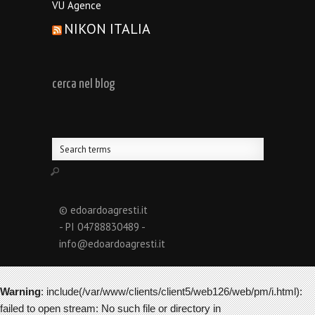
VU Agence
NIKON ITALIA
cerca nel blog
© edoardoagresti.it
- PI 04788830489 -
info@edoardoagresti.it
Warning
: include(/var/www/clients/client5/web126/web/pm/i.html):
failed to open stream: No such file or directory in